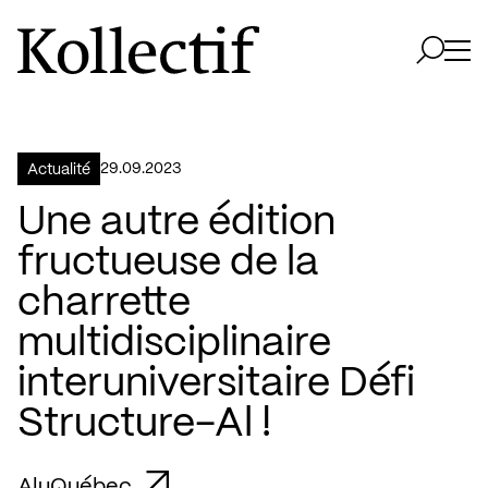
Aller à la page d'accueil
Logo Kollectif
Ouvri
Ouvrir 
29.09.2023
Actualité
Une autre édition
fructueuse de la
charrette
multidisciplinaire
interuniversitaire Défi
Structure-Al !
AluQuébec