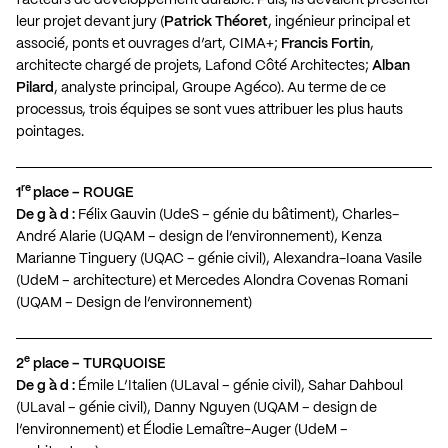
leur projet devant jury (
Patrick Théoret
, ingénieur principal et
associé, ponts et ouvrages d’art, CIMA+;
Francis Fortin
,
architecte chargé de projets, Lafond Côté Architectes;
Alban
Pilard
, analyste principal, Groupe Agéco). Au terme de ce
processus, trois équipes se sont vues attribuer les plus hauts
pointages.
re
1
place – ROUGE
De g à d :
Félix Gauvin (UdeS – génie du bâtiment), Charles-
André Alarie (UQAM – design de l’environnement), Kenza
Marianne Tinguery (UQAC – génie civil), Alexandra-Ioana Vasile
(UdeM – architecture) et Mercedes Alondra Covenas Romani
(UQAM – Design de l’environnement)
e
2
place – TURQUOISE
De g à d :
Émile L’Italien (ULaval – génie civil), Sahar Dahboul
(ULaval – génie civil), Danny Nguyen (UQAM – design de
l’environnement) et Élodie Lemaître-Auger (UdeM –