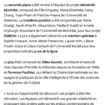
La
seconde place
a été remise à l’équipe du projet
Metabolic
Montréal
, composé de Ellie Kingsley, Nisha Bhathella, Daisy
Zhang, Tuan Pham et Patricia Poiana de l’Université de
Waterloo. La
troisième position
a été remportée par Yekta
Khalaji, Sarah Khenfir, Alissa Muro, Fadila El Kadiri et Amelia
Dryburgh-Bouchard de l’Université de Montréal, pour leur projet
RIBBON
. Le jury a également décerné une
mention spéciale
à
Sophie Howard, Anne-Marie Prenevost, Lauren Kim, Liliane
Poulin-Dube et Clara Cartault de l’Université McGill pour leur
proposition intitulé
La rue de la ligne.
Le
jury
était composé de
Gilles Saucier
, architecte et associé
chez Saucier+Perrotte Architectes depuis sa fondation en 1988,
et
Florence Paulhiac
, qui détient la Chaire internationale sur les
usages et pratiques de la ville intelligente à l’École des sciences
de la gestion de l’UQAM.
« Avoir eu l’opportunité de découvrir ces projets a été très
stimulant. Les équipes ont démontré une grande créativité en
proposant des projets axés sur les enjeux contemporains de