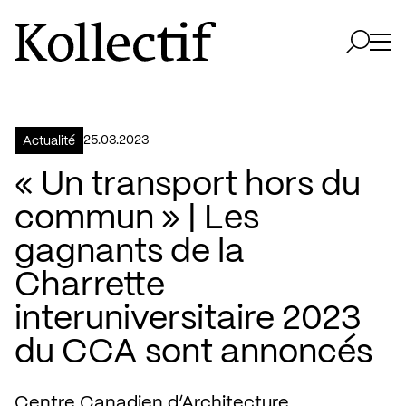
Aller à la page d'accueil
Logo Kollectif
Ouvri
Ouvrir 
25.03.2023
Actualité
« Un transport hors du
commun » | Les
gagnants de la
Charrette
interuniversitaire 2023
du CCA sont annoncés
Centre Canadien d’Architecture