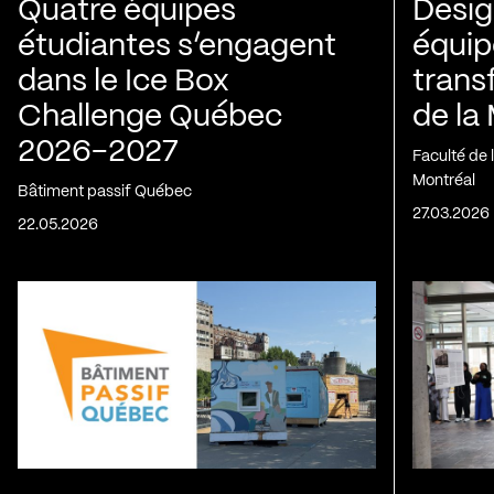
Quatre équipes
Design
étudiantes s’engagent
équip
dans le Ice Box
trans
Challenge Québec
de la
2026-2027
Faculté de
Montréal
Bâtiment passif Québec
27.03.2026
22.05.2026