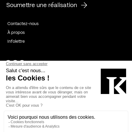
Soumettre une réalisation
Contactez-nous
À propos
Infolettre
Page Facebook de Kollectif
Page Instagram de Kollectif
Page Linkedin de Kollectif
Partenaires
Commanditaires
Fabelta_syst_BLAN
Bâtiment-Durable-Québec-1
Esquisses-1
IRAC-1
Contech-2
OC-2
MP-1
v2com-1