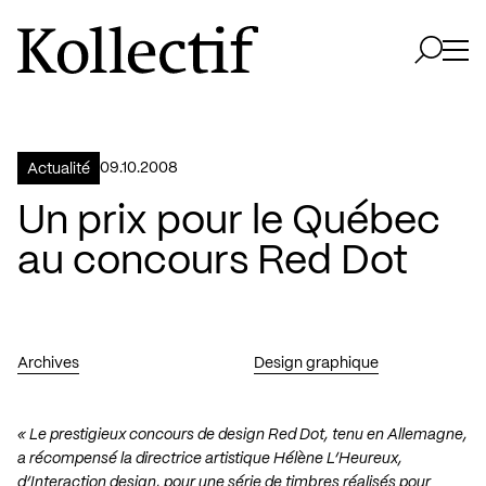
Aller à la page d'accueil
Logo Kollectif
Ouvri
Ouvrir 
09.10.2008
Actualité
Un prix pour le Québec
au concours Red Dot
Archives
Design graphique
« Le prestigieux concours de design
Red Dot
, tenu en Allemagne,
a récompensé la directrice artistique Hélène L’Heureux,
d’
Interaction design
, pour une série de timbres réalisés pour