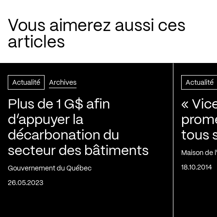
Vous aimerez aussi ces
articles
Actualité
Archives
Actualité
Plus de 1 G$ afin
« Vic
d’appuyer la
prom
décarbonation du
tous 
secteur des bâtiments
Maison de 
18.10.2014
Gouvernement du Québec
26.05.2023