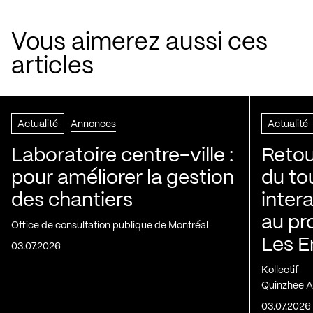
Vous aimerez aussi ces
articles
Actualité
Annonces
Actualité
Laboratoire centre-ville :
Retou
pour améliorer la gestion
du to
des chantiers
inter
au pr
Office de consultation publique de Montréal
Les E
03.07.2026
Kollectif
Quinzhee A
03.07.2026