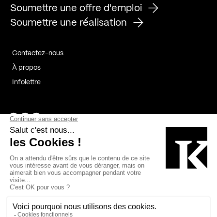
Soumettre une offre d'emploi
Soumettre une réalisation
Contactez-nous
À propos
Infolettre
Page Facebook de Kollectif
Page Instagram de Kollectif
Page Linkedin de Kollectif
Partenaires
Commanditaires
Fabelta_syst_BLAN
Bâtiment-Durable-Québec-1
Esquisses-1
IRAC-1
Contech-2
OC-2
MP-1
v2com-1