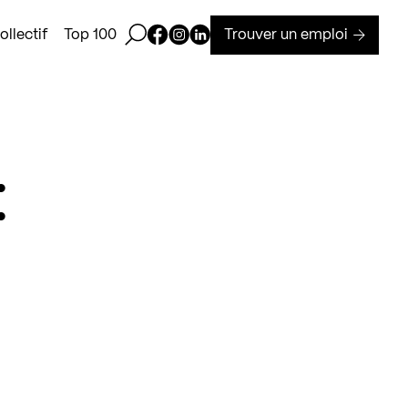
Ouvrir la barre de recherche
Page Facebook de Kollectif
Page Instagram de Kollectif
Page Linkedin de Kollectif
Trouver un emploi
llectif
Top 100
: