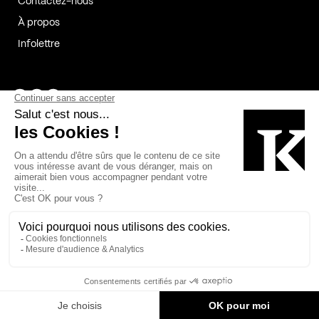
Contactez-nous
À propos
Infolettre
Page Facebook de Kollectif
Page Instagram de Kollectif
Page Linkedin de Kollectif
Partenaires
Commanditaires
Fabelta_syst_BLAN
Bâtiment-Durable-Québec-1
Esquisses-1
IRAC-1
Contech-2
OC-2
MP-1
v2com-1
©2026 Kollectif. Tous droits réservés.
Crédits
Légal
Cookies