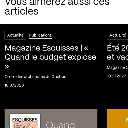
Vous aimerez aussi ces
articles
Actualité
Publications
Actualité
Magazine Esquisses | «
Été 2
Quand le budget explose
et va
»
Magazine C
10.07.2026
Ordre des architectes du Québec
10.07.2026