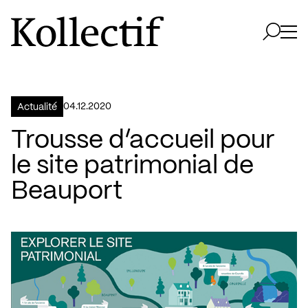
Aller à la page d'accueil
Logo Kollectif
Ouvri
Ouvrir 
04.12.2020
Actualité
Trousse d’accueil pour
le site patrimonial de
Beauport