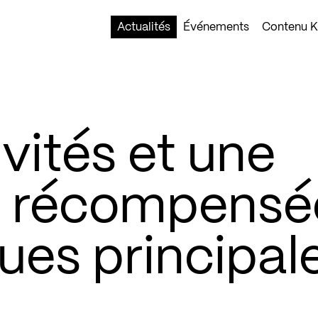
Actualités
Événements
Contenu Ko
ivités et une
é récompensé
rues principal