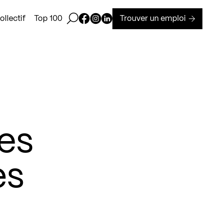
Ouvrir la barre de recherche
Page Facebook de Kollectif
Page Instagram de Kollectif
Page Linkedin de Kollectif
Trouver un emploi
llectif
Top 100
es
es