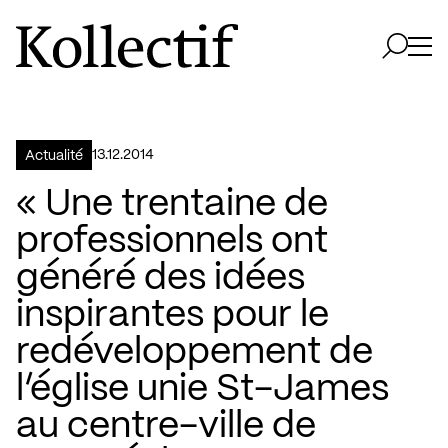
Aller à la page d'accueil
Logo Kollectif
Ouvri
Ouvrir 
13.12.2014
Actualité
« Une trentaine de
professionnels ont
généré des idées
inspirantes pour le
redéveloppement de
l’église unie St-James
au centre-ville de