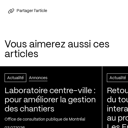
Partager l'article
Vous aimerez aussi ces
articles
Actualité
Annonces
Actualité
Laboratoire centre-ville :
Retou
pour améliorer la gestion
du to
des chantiers
inter
au pr
Office de consultation publique de Montréal
Les E
03.07.2026