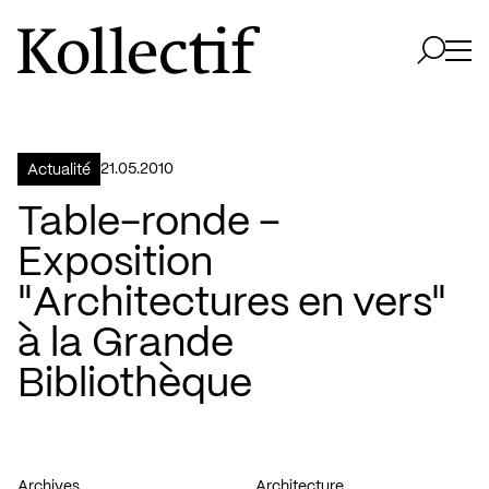
Aller à la page d'accueil
Logo Kollectif
Ouvri
Ouvrir 
21.05.2010
Actualité
Table-ronde –
Exposition
"Architectures en vers"
à la Grande
Bibliothèque
Archives
Architecture