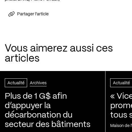
Partager l'article
Vous aimerez aussi ces
articles
Actualité
Archives
Actualité
Plus de 1 G$ afin
« Vic
d’appuyer la
prom
décarbonation du
tous 
secteur des bâtiments
Maison de 