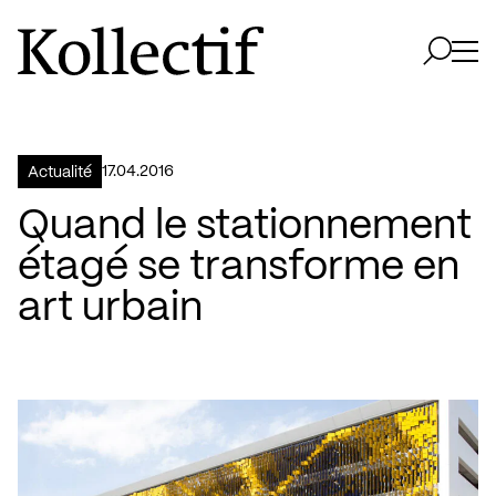
Aller à la page d'accueil
Logo Kollectif
Ouvri
Ouvrir 
17.04.2016
Actualité
Quand le stationnement
étagé se transforme en
art urbain