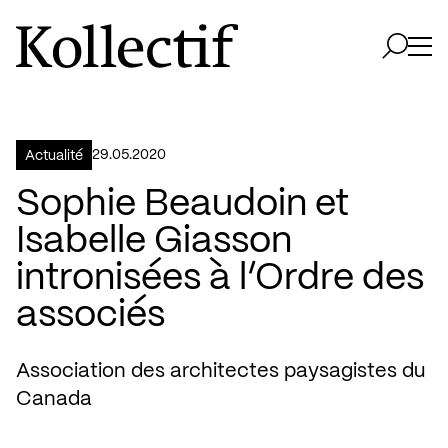
Aller à la page d'accueil
Logo Kollectif
Ouvri
Ouvrir 
29.05.2020
Actualité
Sophie Beaudoin et
Isabelle Giasson
intronisées à l’Ordre des
associés
Association des architectes paysagistes du
Canada