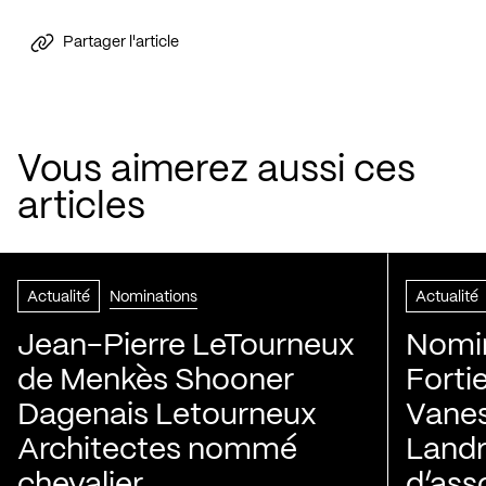
Partager l'article
Vous aimerez aussi ces
articles
Actualité
Nominations
Actualité
Jean-Pierre LeTourneux
Nomin
de Menkès Shooner
Forti
Dagenais Letourneux
Vanes
Architectes nommé
Landry
chevalier
d’ass