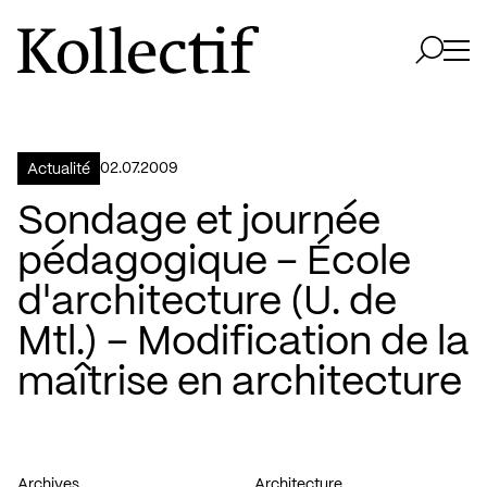
Aller à la page d'accueil
Logo Kollectif
Ouvri
Ouvrir 
02.07.2009
Actualité
Sondage et journée
pédagogique – École
d'architecture (U. de
Mtl.) – Modification de la
maîtrise en architecture
Archives
Architecture