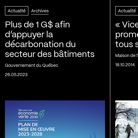
Actualité
Archives
Actualité
Plus de 1 G$ afin
« Vic
d’appuyer la
prom
décarbonation du
tous 
secteur des bâtiments
Maison de 
18.10.2014
Gouvernement du Québec
26.05.2023