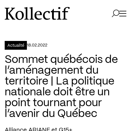
Aller à la page d'accueil
Logo Kollectif
Ouvri
Ouvrir 
18.02.2022
Actualité
Sommet québécois de
l’aménagement du
territoire | La politique
nationale doit être un
point tournant pour
l’avenir du Québec
Alliance ARIANE et G15+