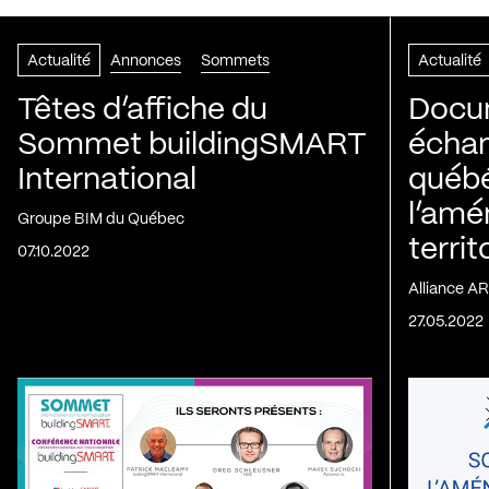
Actualité
Annonces
Sommets
Actualité
Têtes d’affiche du
Docu
Sommet buildingSMART
écha
International
québé
l’am
Groupe BIM du Québec
territ
07.10.2022
Alliance A
27.05.2022