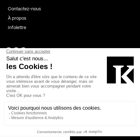
Contactez-nous
À propos
Infolettre
Page Facebook de Kollectif
Page Instagram de Kollectif
Page Linkedin de Kollectif
Partenaires
Commanditaires
Fabelta_syst_BLAN
Bâtiment-Durable-Québec-1
Esquisses-1
IRAC-1
Contech-2
OC-2
MP-1
v2com-1
©2026 Kollectif. Tous droits réservés.
Crédits
Légal
Cookies