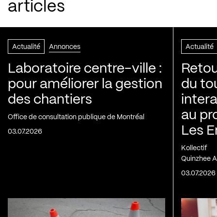
articles
Actualité
Annonces
Actualité
Laboratoire centre-ville :
Retou
pour améliorer la gestion
du to
des chantiers
inter
au pr
Office de consultation publique de Montréal
Les E
03.07.2026
Kollectif
Quinzhee A
03.07.2026