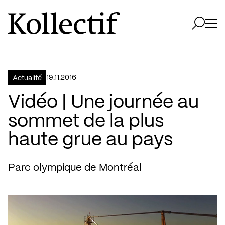
Aller à la page d'accueil
Logo Kollectif
Ouvri
Ouvrir 
19.11.2016
Actualité
Vidéo | Une journée au
sommet de la plus
haute grue au pays
Parc olympique de Montréal