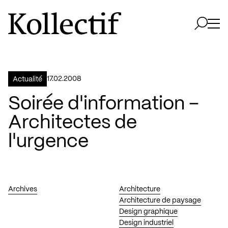
Aller à la page d'accueil
Logo Kollectif
Ouvri
Ouvrir 
17.02.2008
Actualité
Soirée d'information –
Architectes de
l'urgence
Archives
Architecture
Architecture de paysage
Design graphique
Design industriel