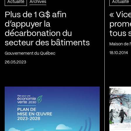
Actualité
Archives
Actualité
Plus de 1 G$ afin
« Vic
d’appuyer la
prom
décarbonation du
tous 
secteur des bâtiments
Maison de 
18.10.2014
Gouvernement du Québec
26.05.2023