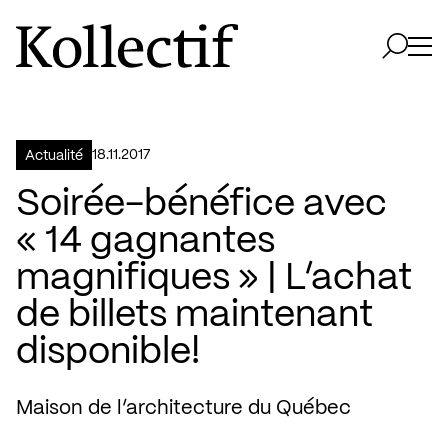
Aller à la page d'accueil
Logo Kollectif
Ouvri
Ouvrir 
18.11.2017
Actualité
Soirée-bénéfice avec
« 14 gagnantes
magnifiques » | L’achat
de billets maintenant
disponible!
Maison de l’architecture du Québec