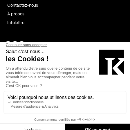
Contactez-nous
À propos
Infolettre
Page Facebook de Kollectif
Page Instagram de Kollectif
Page Linkedin de Kollectif
Partenaires
Commanditaires
Fabelta_syst_BLAN
Bâtiment-Durable-Québec-1
Esquisses-1
IRAC-1
Contech-2
OC-2
MP-1
v2com-1
©2026 Kollectif. Tous droits réservés.
Crédits
Légal
Cookies