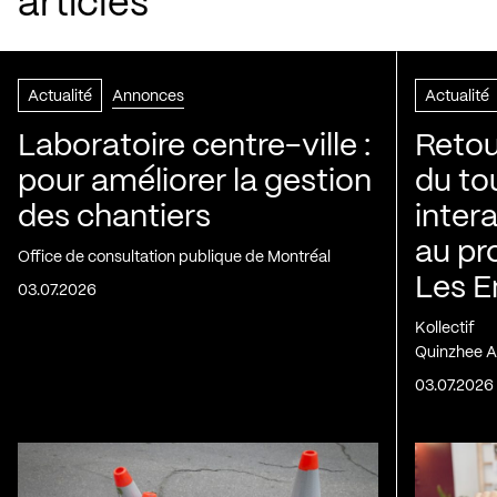
articles
Actualité
Annonces
Actualité
Laboratoire centre-ville :
Retou
pour améliorer la gestion
du to
des chantiers
inter
au pr
Office de consultation publique de Montréal
Les E
03.07.2026
Kollectif
Quinzhee A
03.07.2026