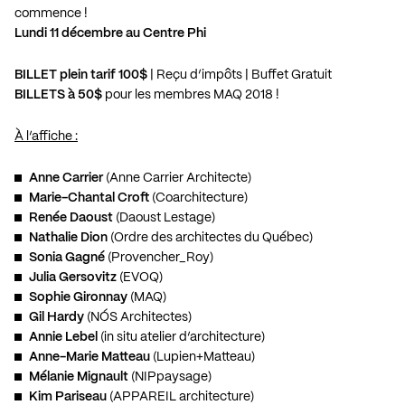
commence !
Lundi 11 décembre au Centre Phi
BILLET plein tarif 100$
| Reçu d’impôts | Buffet Gratuit
BILLETS à 50$
pour les membres MAQ 2018 !
À l’affiche :
Anne Carrier
(Anne Carrier Architecte)
Marie-Chantal Croft
(Coarchitecture)
Renée Daoust
(Daoust Lestage)
Nathalie Dion
(Ordre des architectes du Québec)
Sonia Gagné
(Provencher_Roy)
Julia Gersovitz
(EVOQ)
Sophie Gironnay
(MAQ)
Gil Hardy
(NÓS Architectes)
Annie Lebel
(in situ atelier d’architecture)
Anne-Marie Matteau
(Lupien+Matteau)
Mélanie Mignault
(NIPpaysage)
Kim Pariseau
(APPAREIL architecture)