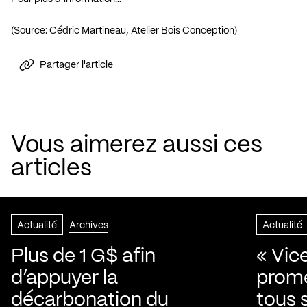
(Source: Cédric Martineau, Atelier Bois Conception)
Partager l'article
Vous aimerez aussi ces
articles
Actualité
Archives
Actualité
Plus de 1 G$ afin
« Vic
d’appuyer la
prom
décarbonation du
tous 