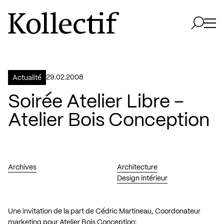
Aller à la page d'accueil
Logo Kollectif
Ouvri
Ouvrir 
29.02.2008
Actualité
Soirée Atelier Libre –
Atelier Bois Conception
Archives
Architecture
Design intérieur
Une invitation de la part de Cédric Martineau, Coordonateur
marketing pour Atelier Bois Conception: