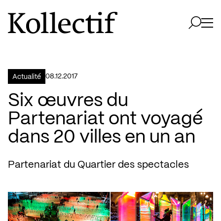
Aller à la page d'accueil
Logo Kollectif
Ouvri
Ouvrir 
08.12.2017
Actualité
Six œuvres du
Partenariat ont voyagé
dans 20 villes en un an
Partenariat du Quartier des spectacles