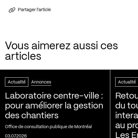
Partager l'article
Vous aimerez aussi ces
articles
Actualité
Annonces
Actualité
Laboratoire centre-ville :
Retou
pour améliorer la gestion
du to
des chantiers
inter
au pr
Office de consultation publique de Montréal
Les E
03.07.2026