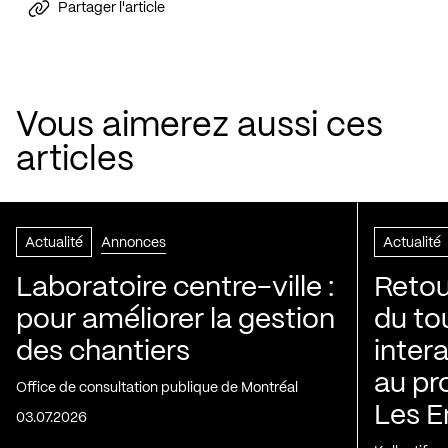
Partager l'article
Vous aimerez aussi ces
articles
Actualité
Annonces
Actualité
Laboratoire centre-ville :
Retou
pour améliorer la gestion
du to
des chantiers
inter
au pr
Office de consultation publique de Montréal
Les E
03.07.2026