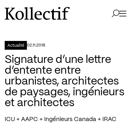
Aller à la page d'accueil
Logo Kollectif
Ouvri
Ouvrir 
02.11.2018
Actualité
Signature d’une lettre
d’entente entre
urbanistes, architectes
de paysages, ingénieurs
et architectes
ICU + AAPC + Ingénieurs Canada + IRAC