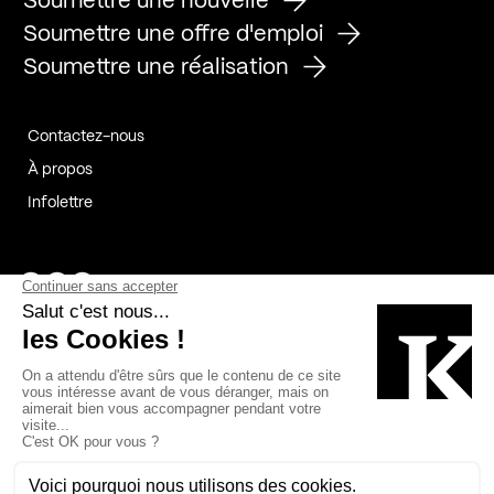
Soumettre une nouvelle
Soumettre une offre d'emploi
Soumettre une réalisation
Contactez-nous
À propos
Infolettre
Page Facebook de Kollectif
Page Instagram de Kollectif
Page Linkedin de Kollectif
Partenaires
Commanditaires
Fabelta_syst_BLAN
Bâtiment-Durable-Québec-1
Esquisses-1
IRAC-1
Contech-2
OC-2
MP-1
v2com-1