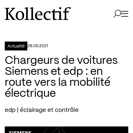
Aller à la page d'accueil
Logo Kollectif
Ouvri
Ouvrir 
28.05.2021
Actualité
Chargeurs de voitures
Siemens et edp : en
route vers la mobilité
électrique
edp | éclairage et contrôle