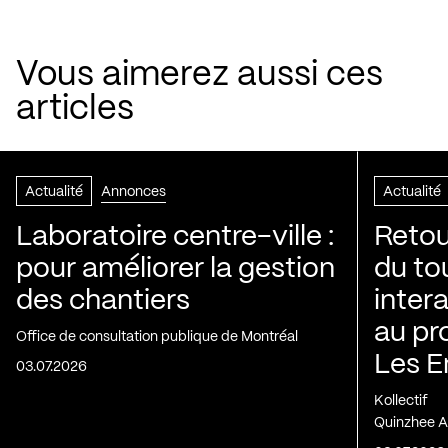
Vous aimerez aussi ces
articles
Actualité
Annonces
Actualité
Laboratoire centre-ville :
Retou
pour améliorer la gestion
du to
des chantiers
inter
au pr
Office de consultation publique de Montréal
Les E
03.07.2026
Kollectif
Quinzhee A