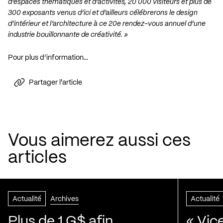
d’espaces thématiques et d’activités, 20 000 visiteurs et plus de
300 exposants venus d’ici et d’ailleurs célébrerons le design
d’intérieur et l’architecture à ce 20e rendez-vous annuel d’une
industrie bouillonnante de créativité. »
Pour plus d’information…
Partager l'article
Vous aimerez aussi ces
articles
Actualité
Archives
Actualité
Plus de 1 G$ afin
« Vic