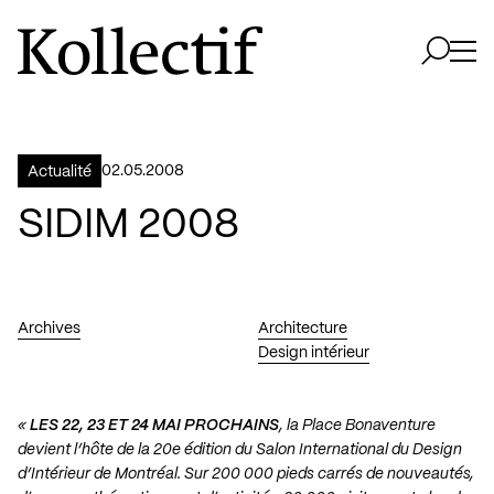
Aller à la page d'accueil
Logo Kollectif
Ouvri
Ouvrir 
02.05.2008
Actualité
SIDIM 2008
Archives
Architecture
Design intérieur
«
LES 22, 23 ET 24 MAI PROCHAINS
, la Place Bonaventure
devient l’hôte de la 20e édition du Salon International du Design
d’Intérieur de Montréal. Sur 200 000 pieds carrés de nouveautés,