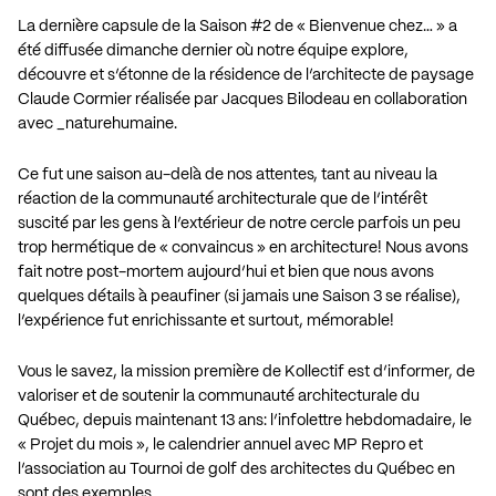
La dernière capsule de la Saison #2 de « Bienvenue chez… » a
été diffusée dimanche dernier où notre équipe explore,
découvre et s’étonne de la résidence de l’architecte de paysage
Claude Cormier réalisée par Jacques Bilodeau en collaboration
avec _naturehumaine.
Ce fut une saison au-delà de nos attentes, tant au niveau la
réaction de la communauté architecturale que de l’intérêt
suscité par les gens à l’extérieur de notre cercle parfois un peu
trop hermétique de « convaincus » en architecture! Nous avons
fait notre post-mortem aujourd’hui et bien que nous avons
quelques détails à peaufiner (si jamais une Saison 3 se réalise),
l’expérience fut enrichissante et surtout, mémorable!
Vous le savez, la mission première de Kollectif est d’informer, de
valoriser et de soutenir la communauté architecturale du
Québec, depuis maintenant 13 ans: l’
infolettre hebdomadaire
, le
«
Projet du mois
», le
calendrier annuel avec MP Repro
et
l’association au
Tournoi de golf des architectes du Québec
en
sont des exemples.