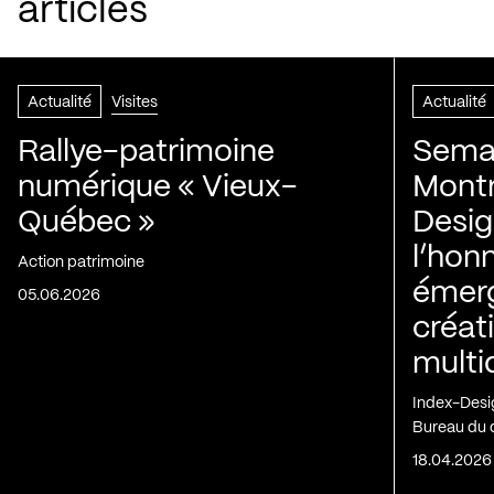
articles
Actualité
Visites
Actualité
Rallye-patrimoine
Semai
numérique « Vieux-
Montr
Québec »
Desig
l’honn
Action patrimoine
émerg
05.06.2026
créat
multid
Index-Desi
Bureau du d
18.04.2026