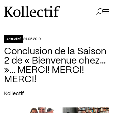
Aller à la page d'accueil
Logo Kollectif
Ouvri
Ouvrir 
24.05.2019
Actualité
Conclusion de la Saison
2 de « Bienvenue chez…
»… MERCI! MERCI!
MERCI!
Kollectif