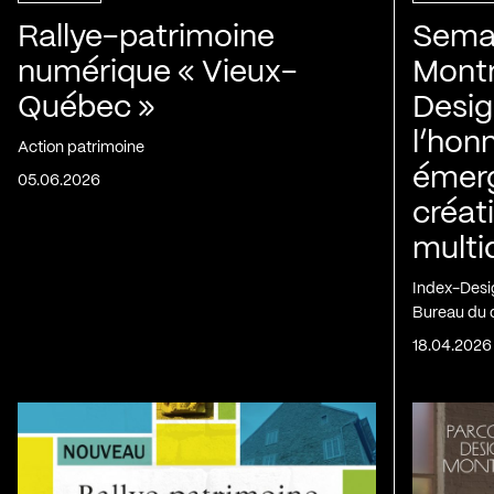
Rallye-patrimoine
Semai
numérique « Vieux-
Montr
Québec »
Desig
l’honn
Action patrimoine
émerg
05.06.2026
créat
multid
Index-Desi
Bureau du d
18.04.2026