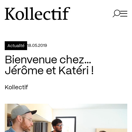
Aller à la page d'accueil
Logo Kollectif
Ouvri
Ouvrir 
18.05.2019
Actualité
Bienvenue chez…
Jérôme et Katéri !
Kollectif