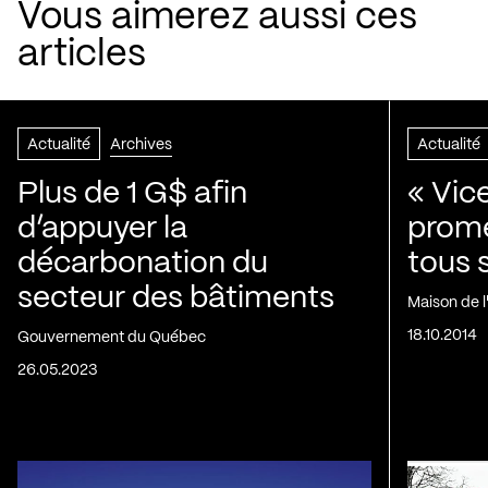
Vous aimerez aussi ces
articles
Actualité
Archives
Actualité
Plus de 1 G$ afin
« Vic
d’appuyer la
prom
décarbonation du
tous 
secteur des bâtiments
Maison de 
18.10.2014
Gouvernement du Québec
26.05.2023