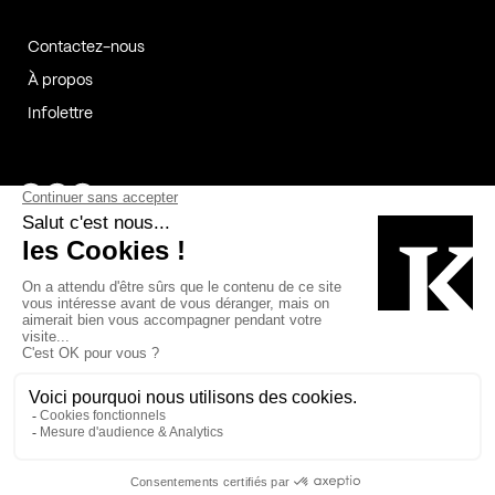
Contactez-nous
À propos
Infolettre
Page Facebook de Kollectif
Page Instagram de Kollectif
Page Linkedin de Kollectif
Partenaires
Commanditaires
Fabelta_syst_BLAN
Bâtiment-Durable-Québec-1
Esquisses-1
IRAC-1
Contech-2
OC-2
MP-1
v2com-1
©2026 Kollectif. Tous droits réservés.