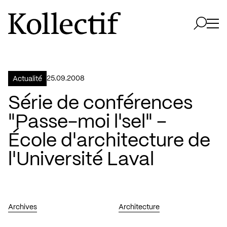
Aller à la page d'accueil
Logo Kollectif
Ouvri
Ouvrir 
25.09.2008
Actualité
Série de conférences
"Passe-moi l'sel" –
École d'architecture de
l'Université Laval
Archives
Architecture