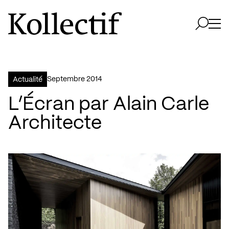
Aller à la page d'accueil
Logo Kollectif
Ouvri
Ouvrir 
septembre 2014
Actualité
L’Écran par Alain Carle
Architecte