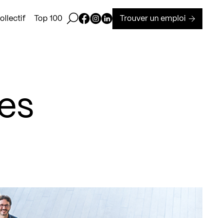
Ouvrir la barre de recherche
Page Facebook de Kollectif
Page Instagram de Kollectif
Page Linkedin de Kollectif
Trouver un emploi
llectif
Top 100
es