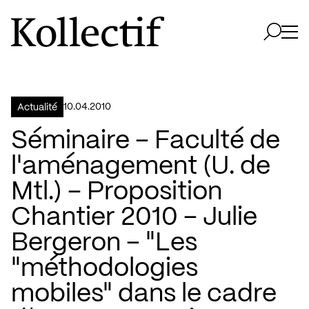
Aller à la page d'accueil
Logo Kollectif
Ouvri
Ouvrir 
10.04.2010
Actualité
Séminaire – Faculté de
l'aménagement (U. de
Mtl.) – Proposition
Chantier 2010 – Julie
Bergeron – "Les
"méthodologies
mobiles" dans le cadre