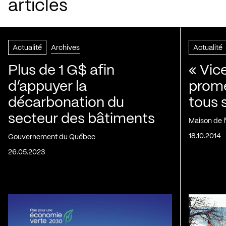
articles
Actualité
Archives
Actualité
Plus de 1 G$ afin
« Vic
d’appuyer la
prom
décarbonation du
tous 
secteur des bâtiments
Maison de 
18.10.2014
Gouvernement du Québec
26.05.2023