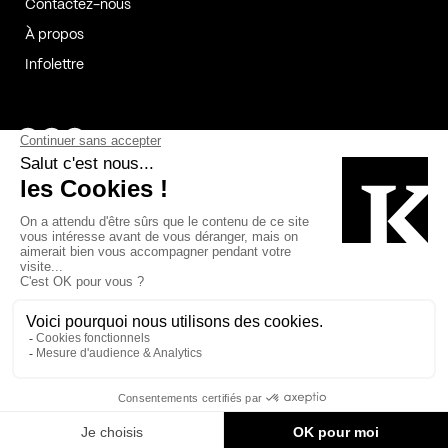
Contactez-nous
À propos
Infolettre
Page Facebook de Kollectif
Page Instagram de Kollectif
Page Linkedin de Kollectif
Partenaires
Commanditaires
Fabelta_syst_BLAN
Bâtiment-Durable-Québec-1
Esquisses-1
IRAC-1
Contech-2
OC-2
MP-1
v2com-1
©2026 Kollectif. Tous droits réservés.
Crédits
Légal
Cookies