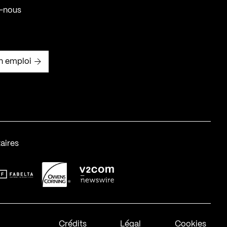
-nous
n emploi
aires
abelta_syst_BLANC
OC-2
v2com-1
Crédits
Légal
Cookies