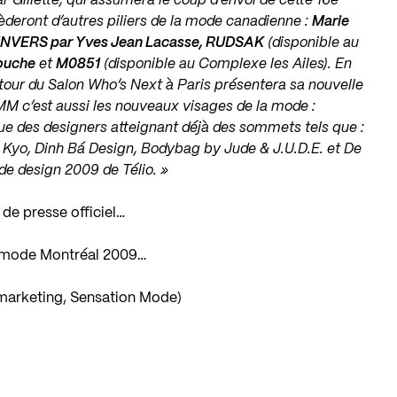
 Gillette, qui assumera le coup d’envoi de cette 16e
cèderont d’autres piliers de la mode canadienne :
Marie
l, ENVERS par Yves Jean Lacasse, RUDSAK
(disponible au
iouche
et
M0851
(disponible au Complexe les Ailes). En
etour du Salon Who’s Next à Paris présentera sa nouvelle
SMM c’est aussi les nouveaux visages de la mode :
que des designers atteignant déjà des sommets tels que :
Kyo, Dinh Bá Design, Bodybag by Jude & J.U.D.E. et De
 de design 2009 de Télio. »
de presse officiel…
de mode Montréal 2009…
marketing, Sensation Mode)