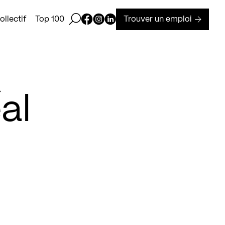
Ouvrir la barre de recherche
Page Facebook de Kollectif
Page Instagram de Kollectif
Page Linkedin de Kollectif
Trouver un emploi
llectif
Top 100
al