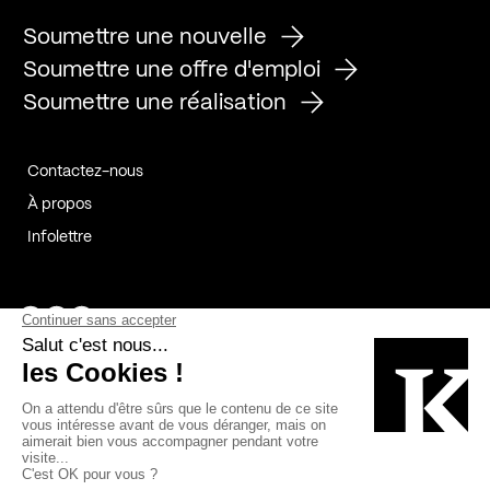
Soumettre une nouvelle
Soumettre une offre d'emploi
Soumettre une réalisation
Contactez-nous
À propos
Infolettre
Page Facebook de Kollectif
Page Instagram de Kollectif
Page Linkedin de Kollectif
Partenaires
Commanditaires
Fabelta_syst_BLAN
Bâtiment-Durable-Québec-1
Esquisses-1
IRAC-1
Contech-2
OC-2