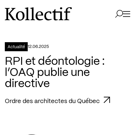
Aller à la page d'accueil
Logo Kollectif
Ouvri
Ouvrir 
12.06.2025
Actualité
RPI et déontologie :
l’OAQ publie une
directive
Ordre des architectes du Québec