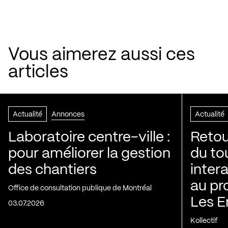
Vous aimerez aussi ces
articles
Actualité
Annonces
Actualité
Laboratoire centre-ville :
Retou
pour améliorer la gestion
du to
des chantiers
inter
au pr
Office de consultation publique de Montréal
Les E
03.07.2026
Kollectif