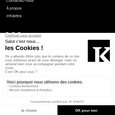
Contactez-nous
À propos
Infolettre
Page Facebook de Kollectif
Page Instagram de Kollectif
Page Linkedin de Kollectif
Partenaires
Commanditaires
Fabelta_syst_BLAN
Bâtiment-Durable-Québec-1
Esquisses-1
IRAC-1
Contech-2
OC-2
MP-1
v2com-1
©2026 Kollectif. Tous droits réservés.
Crédits
Légal
Cookies