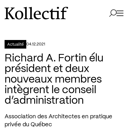
Aller à la page d'accueil
Logo Kollectif
Ouvri
Ouvrir 
04.12.2021
Actualité
Richard A. Fortin élu
président et deux
nouveaux membres
intègrent le conseil
d’administration
Association des Architectes en pratique
privée du Québec