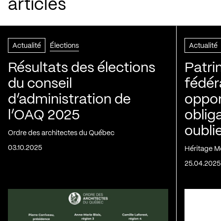
articles
Actualité
Élections
Actualité
Résultats des élections
Patri
du conseil
fédér
d’administration de
oppor
l’OAQ 2025
oblig
oubli
Ordre des architectes du Québec
03.10.2025
Héritage M
25.04.2025