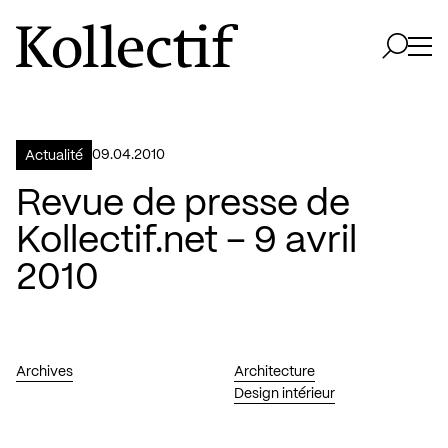
Aller à la page d'accueil
Logo Kollectif
Ouvri
Ouvrir 
09.04.2010
Actualité
Revue de presse de
Kollectif.net – 9 avril
2010
Archives
Architecture
Design intérieur