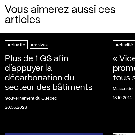
Vous aimerez aussi ces
articles
Actualité
Archives
Actualité
Plus de 1 G$ afin
« Vic
d’appuyer la
prom
décarbonation du
tous 
secteur des bâtiments
Maison de 
18.10.2014
Gouvernement du Québec
26.05.2023