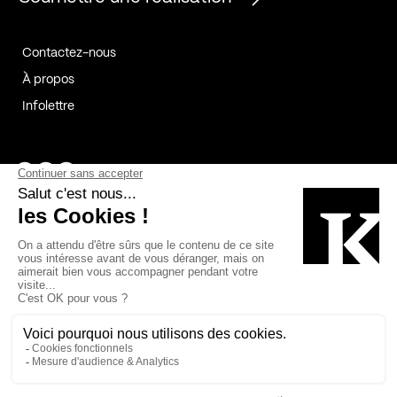
Contactez-nous
À propos
Infolettre
Page Facebook de Kollectif
Page Instagram de Kollectif
Page Linkedin de Kollectif
Partenaires
Commanditaires
Fabelta_syst_BLAN
Bâtiment-Durable-Québec-1
Esquisses-1
IRAC-1
Contech-2
OC-2
MP-1
v2com-1
©2026 Kollectif. Tous droits réservés.