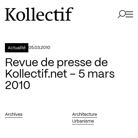
Aller à la page d'accueil
Logo Kollectif
Ouvri
Ouvrir 
05.03.2010
Actualité
Revue de presse de
Kollectif.net – 5 mars
2010
Archives
Architecture
Urbanisme