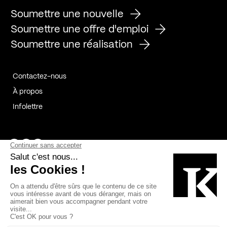
Soumettre une nouvelle
Soumettre une offre d'emploi
Soumettre une réalisation
Contactez-nous
À propos
Infolettre
Page Facebook de Kollectif
Page Instagram de Kollectif
Page Linkedin de Kollectif
Partenaires
Commanditaires
Fabelta_syst_BLAN
Bâtiment-Durable-Québec-1
Esquisses-1
IRAC-1
Contech-2
OC-2