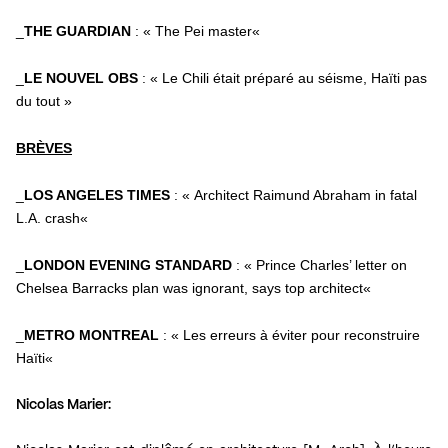
_
THE GUARDIAN
: «
The Pei master
«
_
LE NOUVEL OBS
: «
Le Chili était préparé au séisme, Haïti pas
du tou
t »
BRÈVES
_
LOS ANGELES TIMES
: «
Architect Raimund Abraham in fatal
L.A. crash
«
_
LONDON EVENING STANDARD
: «
Prince Charles’ letter on
Chelsea Barracks plan was ignorant, says top architect
«
_
METRO MONTREAL
: «
Les erreurs à éviter pour reconstruire
Haïti
«
Nicolas Marier: