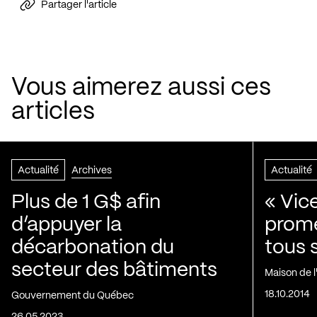
Partager l'article
Vous aimerez aussi ces
articles
Actualité
Archives
Actualité
Plus de 1 G$ afin
« Vic
d’appuyer la
prom
décarbonation du
tous 
secteur des bâtiments
Maison de 
18.10.2014
Gouvernement du Québec