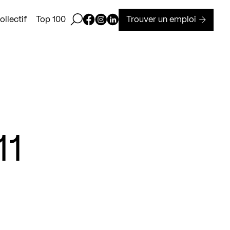
Ouvrir la barre de recherche
Page Facebook de Kollectif
Page Instagram de Kollectif
Page Linkedin de Kollectif
Trouver un emploi
llectif
Top 100
11