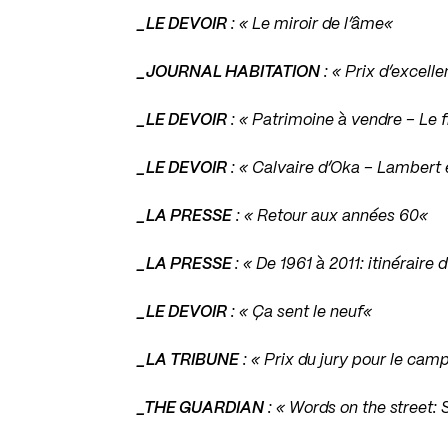
_LE DEVOIR
: «
Le miroir de l’âme
«
_JOURNAL HABITATION
: «
Prix d’excelle
_LE DEVOIR
: «
Patrimoine à vendre – Le fl
_LE DEVOIR
: «
Calvaire d’Oka – Lambert 
_LA PRESSE
: «
Retour aux années 60
«
_LA PRESSE
: «
De 1961 à 2011: itinéraire
_LE DEVOIR
: «
Ça sent le neuf
«
_LA TRIBUNE
: «
Prix du jury pour le cam
_THE GUARDIAN
: «
Words on the street: