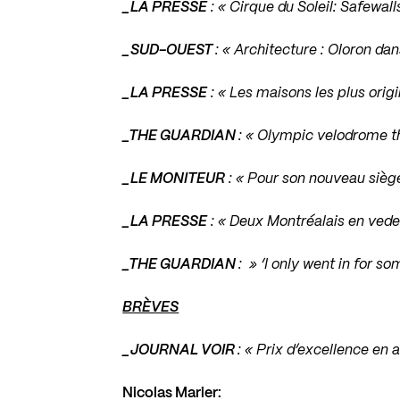
_LA PRESSE
: «
Cirque du Soleil: Safewall
_SUD-OUEST
: «
Architecture : Oloron dan
_LA PRESSE
: «
Les maisons les plus origi
_THE GUARDIAN
: «
Olympic velodrome t
_LE MONITEUR
: «
Pour son nouveau siège 
_LA PRESSE
: «
Deux Montréalais en vede
_THE GUARDIAN
: »
‘I only went in for s
BRÈVES
_JOURNAL VOIR
: «
Prix d’excellence en 
Nicolas Marier: