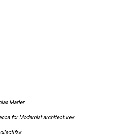
olas Marier
ecca for Modernist architecture
«
ollectifs
«