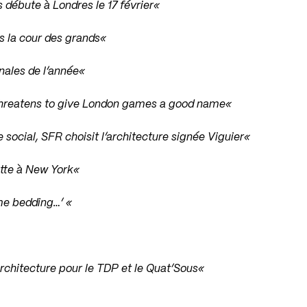
s débute à Londres le 17 février
«
s la cour des grands
«
nales de l’année
«
hreatens to give London games a good name
«
social, SFR choisit l’architecture signée Viguier
«
tte à New York
«
ome bedding…’
«
architecture pour le TDP et le Quat’Sous
«