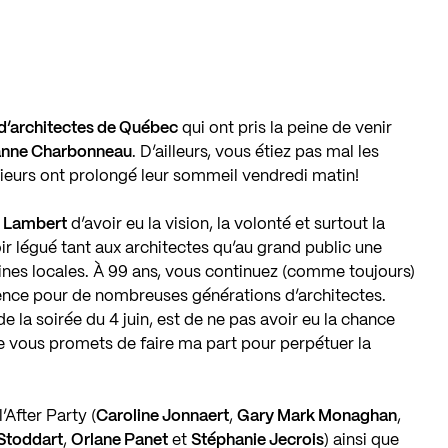
d’architectes de Québec
qui ont pris la peine de venir
anne Charbonneau
. D’ailleurs, vous étiez pas mal les
usieurs ont prolongé leur sommeil vendredi matin!
s Lambert
d’avoir eu la vision, la volonté et surtout la
ir légué tant aux architectes qu’au grand public une
acines locales. À 99 ans, vous continuez (comme toujours)
érence pour de nombreuses générations d’architectes.
e la soirée du 4 juin, est de ne pas avoir eu la chance
e vous promets de faire ma part pour perpétuer la
After Party (
Caroline Jonnaert
,
Gary Mark Monaghan
,
Stoddart
,
Orlane Panet
et
Stéphanie Jecrois
) ainsi que