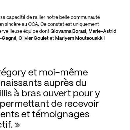
sa capacité de rallier notre belle communauté
en sincère au CCA. Ce constat est uniquement
erveilleuse équipe dont
Giovanna Borasi
,
Marie-Astrid
r-Gagné
,
Olivier Goulet
et
Mariyem Moutaouakkil
Grégory et moi-même 
aissants auprès du 
is à bras ouvert pour y 
 permettant de recevoir 
nts et témoignages 
tif.