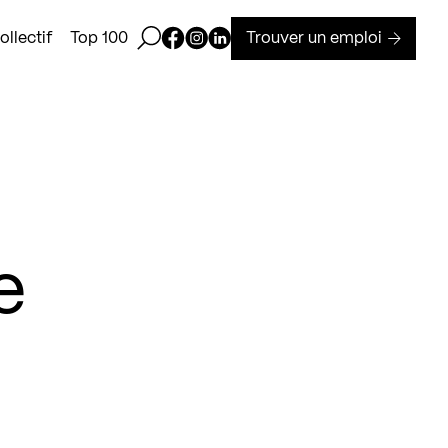
Ouvrir la barre de recherche
Page Facebook de Kollectif
Page Instagram de Kollectif
Page Linkedin de Kollectif
Trouver un emploi
llectif
Top 100
e