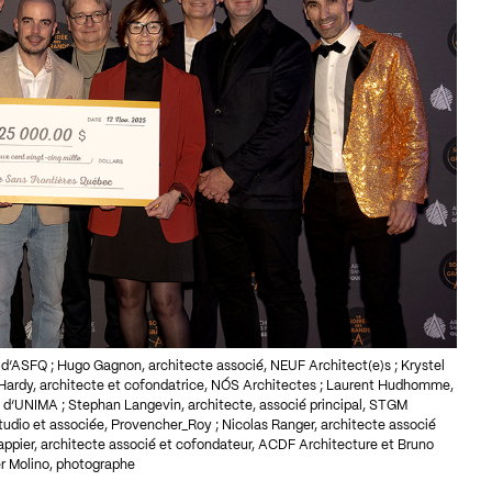
’ASFQ ; Hugo Gagnon, architecte associé, NEUF Architect(e)s ; Krystel
 Hardy, architecte et cofondatrice, NÓS Architectes ; Laurent Hudhomme,
 d’UNIMA ; Stephan Langevin, architecte, associé principal, STGM
 studio et associée, Provencher_Roy ; Nicolas Ranger, architecte associé
rappier, architecte associé et cofondateur, ACDF Architecture et Bruno
er Molino, photographe