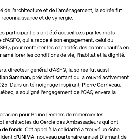
de l’architecture et de l’aménagement, la soirée fut
reconnaissance et de synergie.
s participant.e.s ont été accueilli.e.s par les mots
te d’ASFQ, qui a rappelé son engagement, celui du
d’ASFQ, pour renforcer les capacités des communautés en
 améliorer les conditions de vie, l’habitat et la dignité.
 directeur général d’ASFQ, la soirée fut aussi
stian Samman
, président sortant qui a œuvré activement
2025. Dans un témoignage inspirant,
Pierre Corriveau
,
Québec, a souligné l’engagement de l’OAQ envers la
occasion pour Bruno Demers de remercier les
ept architectes du
Cercle des Ambassadeurs
qui ont
e de fonds
. Cet appel à la solidarité a trouvé un écho
sident d’
UNIMA
, nouveau partenaire annuel Diamant de