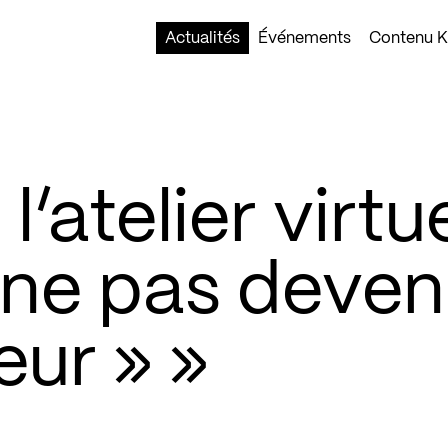
Actualités
Événements
Contenu Ko
l’atelier virtu
e pas deven
eur » »