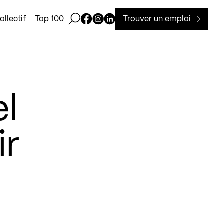
Ouvrir la barre de recherche
Page Facebook de Kollectif
Page Instagram de Kollectif
Page Linkedin de Kollectif
Trouver un emploi
llectif
Top 100
el
ir