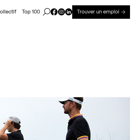
Ouvrir la barre de recherche
Page Facebook de Kollectif
Page Instagram de Kollectif
Page Linkedin de Kollectif
Trouver un emploi
llectif
Top 100