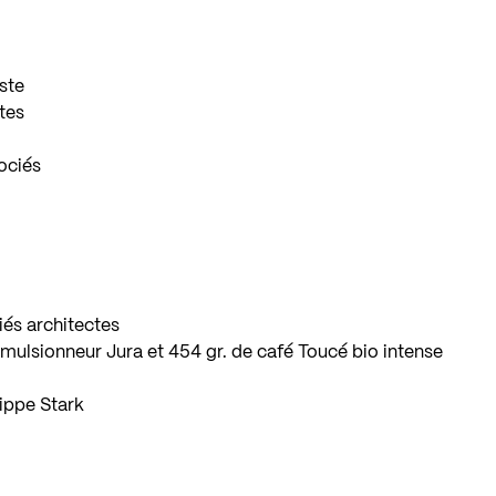
iste
tes
sociés
iés architectes
mulsionneur Jura et 454 gr. de café Toucé bio intense
ippe Stark