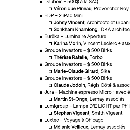
Daubois – 500$ à la SAQ
Véronique Pineau
, Provencher Roy
EDP – 2 iPad Mini
Johny Vincent
, Architecte et urban
Sonkham Khamlong
, DKA architec
Eurêka – Luminaire Aperture
Karina Morin
, Vincent Leclerc + as
Groupe Investors – $ 500 Birks
Thérèse Ratelle
, Forbo
Groupe Investors – $ 500 Birks
Marie-Claude Girard
, Sika
Groupe Investors – $ 500 Birks
Claude Jodoin
, Régis Côté & assoc
Jura – Machine espresso Micro 1 avec é
Martin St-Onge
, Lemay associés
Lumigroup – Lampe D’E LIGHT par Phil
Stephan Vigeant
, Smith Vigeant
Luxtec – Voyage à Chicago
Mélanie Veilleux
, Lemay associés