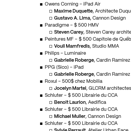
Owens Corning – iPad Air
Maxime Duquette
, Architecte Duqu
Gustavo A. Lima
, Cannon Design
Paradigme – $ 500 HMV
Steven Carey
, Steven Carey archit
Peintures MF – $ 500 Capitole de Qué
Vouli Mamfredis
, Studio MMA
Philips – Luminaire
Gabrielle Roberge
, Cardin Ramirez 
PPG (Sico) – iPad
Gabrielle Roberge
, Cardin Ramirez 
Roxul – 500$ chez Mobilia
Jocelyn Martel
, GLCRM architecte
Schluter – $ 500 Librairie du CCA
Benoit Laurion
, Aedifica
Schluter – $ 500 Librairie du CCA
Michael Muller
, Cannon Design
Schluter – $ 500 Librairie du CCA
Sylvie Perrault
, Atelier Urban Face