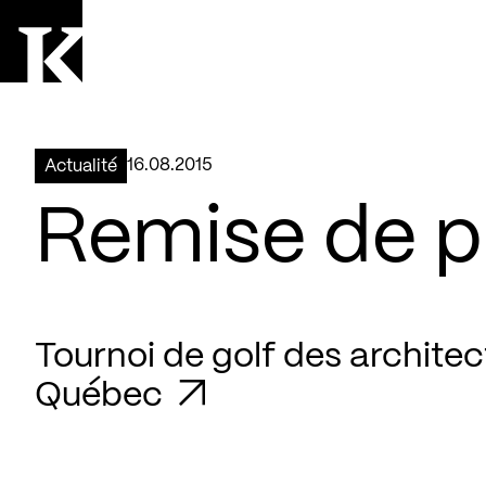
Aller à la page d'accueil
Logo Kollectif
16.08.2015
Actualité
Remise de p
Tournoi de golf des architec
Québec