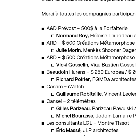
Merci à toutes les compagnies participante
A&D Prévost – 500$ à la Forfaiterie
Normand Roy
, Héloïse Thibodeau 
ARD – $ 500 Créations Métamorphose
Julie Morin
, Menkès Shooner Dagen
ARD – $ 500 Créations Métamorphose
Vicki Gosselin
, Viau Bastien Gossel
Beaudoin Hurens – $ 250 Europea / $ 
Richard Poirier
, FGMDa architecte
Canam – iWatch
Guillaume Robitaille
, Vincent Lecle
Cansel – 2 télémètres
Gilles Parizeau
, Parizeau Pawulski 
Michel Bourassa
, Jodoin Lamarre P
Les consultants LGL – Montre Tissot
Éric Massé
, JLP architectes