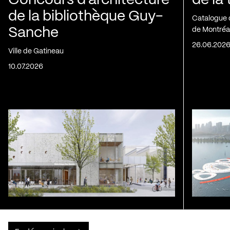
Concours d’architecture
de la
de la bibliothèque Guy-
Catalogue 
Sanche
de Montréa
26.06.202
Ville de Gatineau
10.07.2026