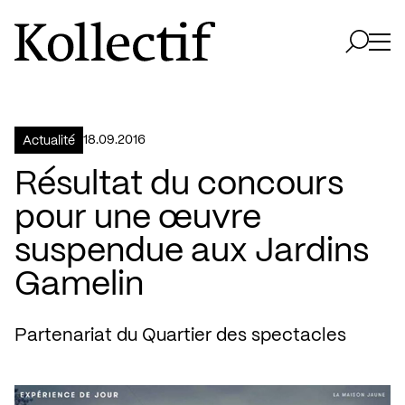
Aller à la page d'accueil
Logo Kollectif
Ouvri
Ouvrir 
18.09.2016
Actualité
Résultat du concours
pour une œuvre
suspendue aux Jardins
Gamelin
Partenariat du Quartier des spectacles