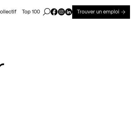
Ouvrir la barre de recherche
Page Facebook de Kollectif
Page Instagram de Kollectif
Page Linkedin de Kollectif
Trouver un emploi
llectif
Top 100
r