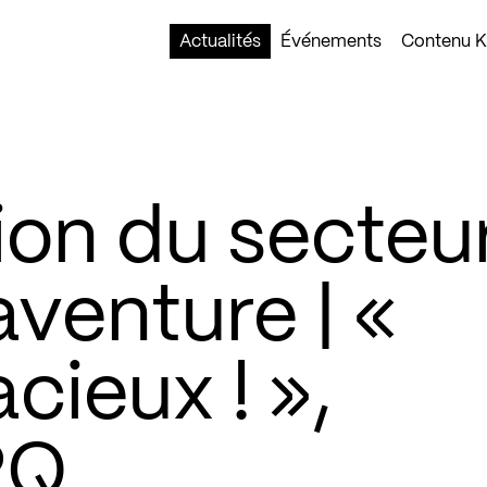
Actualités
Événements
Contenu Ko
ion du secteu
venture | «
ieux ! »,
PQ