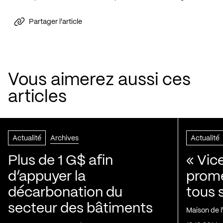
Partager l'article
Vous aimerez aussi ces
articles
Actualité
Archives
Actualité
Plus de 1 G$ afin
« Vic
d’appuyer la
prom
décarbonation du
tous 
secteur des bâtiments
Maison de 