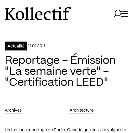
Aller à la page d'accueil
Logo Kollectif
Ouvri
Ouvrir 
21.01.2011
Actualité
Reportage – Émission
"La semaine verte" –
"Certification LEED"
Archives
Architecture
Un très bon reportage de Radio-Canada qui réussit à vulgariser