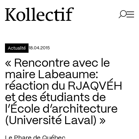
Aller à la page d'accueil
Logo Kollectif
Ouvri
Ouvrir 
18.04.2015
Actualité
« Rencontre avec le
maire Labeaume:
réaction du RJAQVÉH
et des étudiants de
l’École d’architecture
(Université Laval) »
Le Phare de Québec