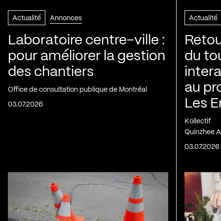
Actualité
Annonces
Actualité
Laboratoire centre-ville :
Retou
pour améliorer la gestion
du to
des chantiers
inter
au pr
Office de consultation publique de Montréal
Les E
03.07.2026
Kollectif
Quinzhee A
03.07.2026