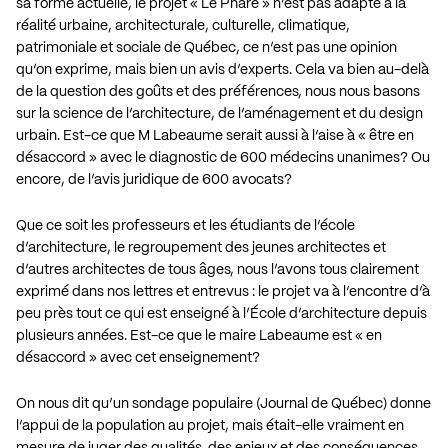
sa forme actuelle, le projet « Le Phare » n’est pas adapté à la
réalité urbaine, architecturale, culturelle, climatique,
patrimoniale et sociale de Québec, ce n’est pas une opinion
qu’on exprime, mais bien un avis d’experts. Cela va bien au-delà
de la question des goûts et des préférences, nous nous basons
sur la science de l’architecture, de l’aménagement et du design
urbain. Est-ce que M Labeaume serait aussi à l’aise à « être en
désaccord » avec le diagnostic de 600 médecins unanimes? Ou
encore, de l’avis juridique de 600 avocats?
Que ce soit les professeurs et les étudiants de l’école
d’architecture, le regroupement des jeunes architectes et
d’autres architectes de tous âges, nous l’avons tous clairement
exprimé dans nos lettres et entrevus : le projet va à l’encontre d’à
peu près tout ce qui est enseigné à l’École d’architecture depuis
plusieurs années. Est-ce que le maire Labeaume est « en
désaccord » avec cet enseignement?
On nous dit qu’un sondage populaire (Journal de Québec) donne
l’appui de la population au projet, mais était-elle vraiment en
mesure de juger des qualités, des enjeux et des conséquences