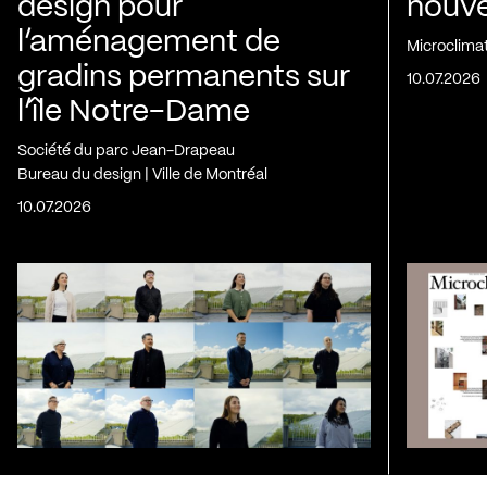
design pour
nouvel
l’aménagement de
Microclima
gradins permanents sur
10.07.2026
l’île Notre-Dame
Société du parc Jean-Drapeau
Bureau du design | Ville de Montréal
10.07.2026