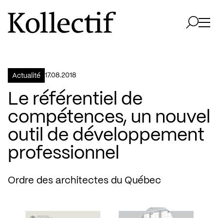
Aller à la page d'accueil
Logo Kollectif
Ouvri
Ouvrir 
17.08.2018
Actualité
Le référentiel de
compétences, un nouvel
outil de développement
professionnel
Ordre des architectes du Québec