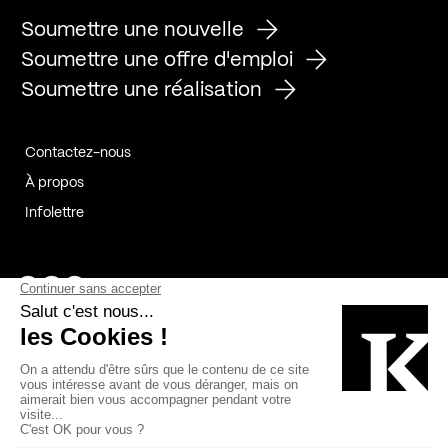
Soumettre une nouvelle
Soumettre une offre d'emploi
Soumettre une réalisation
Contactez-nous
À propos
Infolettre
Page Facebook de Kollectif
Page Instagram de Kollectif
Page Linkedin de Kollectif
Partenaires
Commanditaires
Fabelta_syst_BLAN
Bâtiment-Durable-Québec-1
Esquisses-1
IRAC-1
Contech-2
OC-2