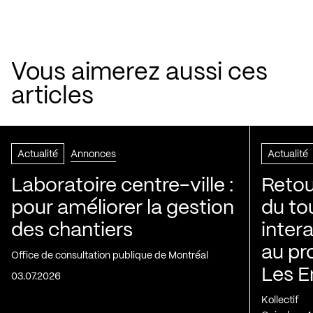
Vous aimerez aussi ces
articles
Actualité
Annonces
Actualité
Laboratoire centre-ville :
Retou
pour améliorer la gestion
du to
des chantiers
inter
au pr
Office de consultation publique de Montréal
Les E
03.07.2026
Kollectif