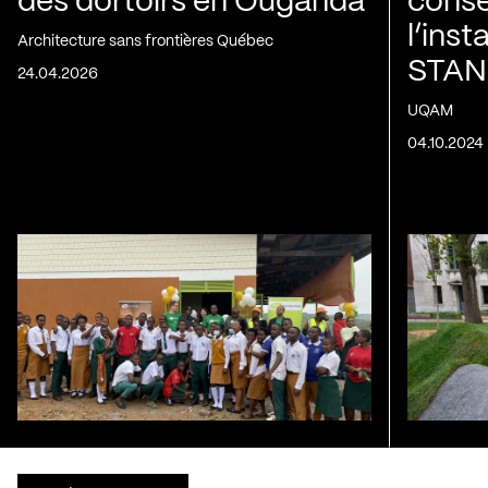
des dortoirs en Ouganda
consé
l’inst
Architecture sans frontières Québec
STAN
24.04.2026
UQAM
04.10.2024