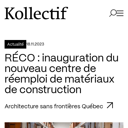
Aller à la page d'accueil
Logo Kollectif
Ouvri
Ouvrir 
18.11.2023
Actualité
RÉCO : inauguration du
nouveau centre de
réemploi de matériaux
de construction
Architecture sans frontières Québec