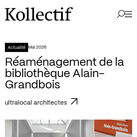
Aller à la page d'accueil
Logo Kollectif
Ouvri
Ouvrir 
mai 2026
Actualité
Réaménagement de la
bibliothèque Alain-
Grandbois
ultralocal architectes