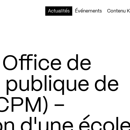
Actualités
Événements
Contenu Ko
Office de
 publique de
CPM) –
on d'une écol