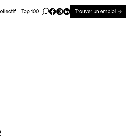
Ouvrir la barre de recherche
Page Facebook de Kollectif
Page Instagram de Kollectif
Page Linkedin de Kollectif
Trouver un emploi
llectif
Top 100
e