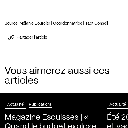
Source :
Mélanie Bourcier | Coordonnatrice | Tact Conseil
Partager l'article
Vous aimerez aussi ces
articles
Actualité
Publications
Actualité
Magazine Esquisses | «
Été 2
Quand le budget explose
et va