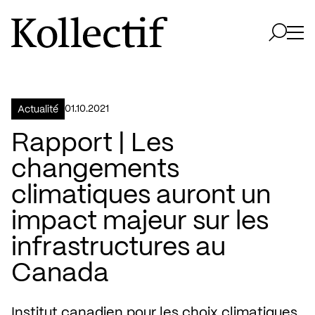
Aller à la page d'accueil
Logo Kollectif
Ouvri
Ouvrir 
01.10.2021
Actualité
Rapport | Les
changements
climatiques auront un
impact majeur sur les
infrastructures au
Canada
Institut canadien pour les choix climatiques