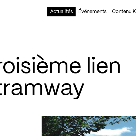
Actualités
Événements
Contenu Ko
roisième lien
n tramway