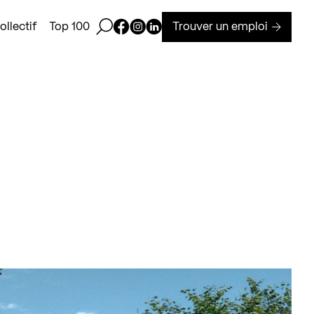
Ouvrir la barre de recherche
Page Facebook de Kollectif
Page Instagram de Kollectif
Page Linkedin de Kollectif
Trouver un emploi
llectif
Top 100