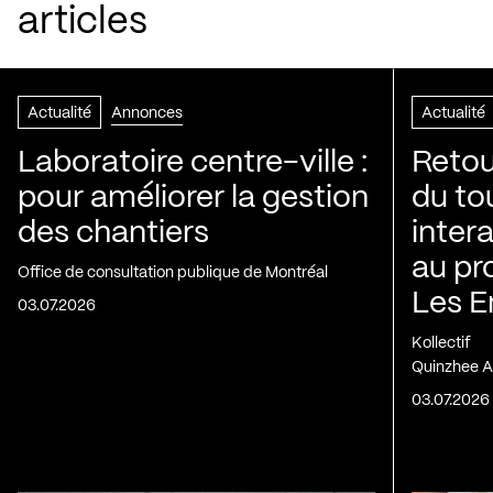
articles
Actualité
Annonces
Actualité
Laboratoire centre-ville :
Retou
pour améliorer la gestion
du to
des chantiers
inter
au pr
Office de consultation publique de Montréal
Les E
03.07.2026
Kollectif
Quinzhee A
03.07.2026