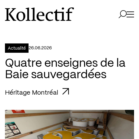
Aller à la page d'accueil
Logo Kollectif
Ouvri
Ouvrir 
26.06.2026
Actualité
Quatre enseignes de la
Baie sauvegardées
Héritage Montréal