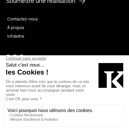
Soumettre une réalisation
Contactez-nous
À propos
Infolettre
Page Facebook de Kollectif
Page Instagram de Kollectif
Page Linkedin de Kollectif
Partenaires
Commanditaires
Fabelta_syst_BLAN
Bâtiment-Durable-Québec-1
Esquisses-1
IRAC-1
Contech-2
OC-2
MP-1
v2com-1
©2026 Kollectif. Tous droits réservés.