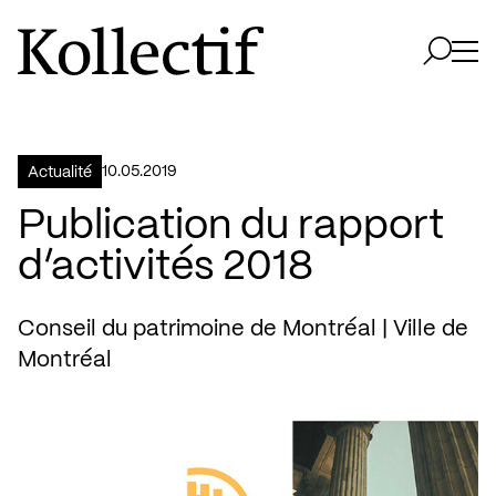
Aller à la page d'accueil
Logo Kollectif
Ouvri
Ouvrir 
10.05.2019
Actualité
Publication du rapport
d’activités 2018
Conseil du patrimoine de Montréal | Ville de
Montréal