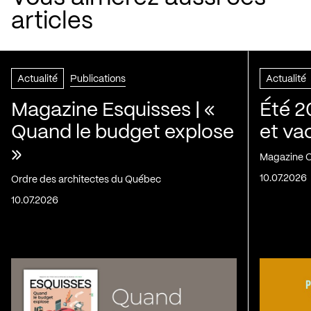
articles
Actualité
Publications
Actualité
Magazine Esquisses | «
Été 2
Quand le budget explose
et va
»
Magazine C
10.07.2026
Ordre des architectes du Québec
10.07.2026